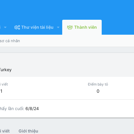
i
Thư viện tài liệu
Thành viên
 sơ cá nhân
Turkey
 viết
Điểm bày tỏ
1
0
hấy lần cuối
6/8/24
 viết
Giới thiệu