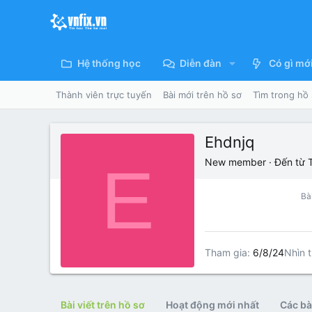
Hệ thống học
Diễn đàn
Có gì mớ
Thành viên trực tuyến
Bài mới trên hồ sơ
Tìm trong hồ
Ehdnjq
E
New member
·
Đến từ
Bài
Tham gia
6/8/24
Nhìn t
Bài viết trên hồ sơ
Hoạt động mới nhất
Các bài