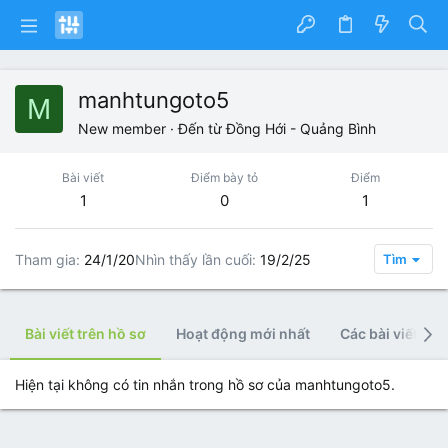
manhtungoto5
M
New member
·
Đến từ
Đồng Hới - Quảng Bình
Bài viết
Điểm bày tỏ
Điểm
1
0
1
Tham gia
24/1/20
Nhìn thấy lần cuối
19/2/25
Tìm
Bài viết trên hồ sơ
Hoạt động mới nhất
Các bài viết
Hiện tại không có tin nhắn trong hồ sơ của manhtungoto5.