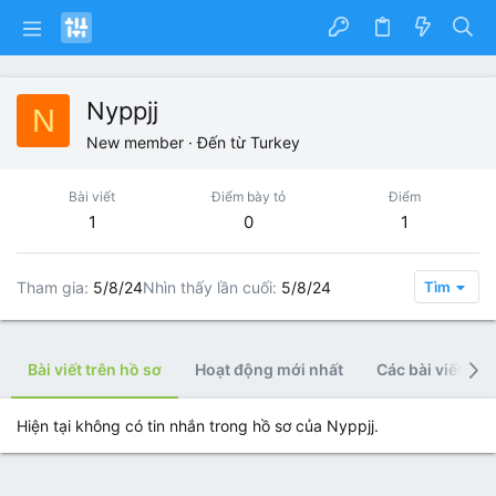
Nyppjj
N
New member
·
Đến từ
Turkey
Bài viết
Điểm bày tỏ
Điểm
1
0
1
Tham gia
5/8/24
Nhìn thấy lần cuối
5/8/24
Tìm
Bài viết trên hồ sơ
Hoạt động mới nhất
Các bài viết
Hiện tại không có tin nhắn trong hồ sơ của Nyppjj.