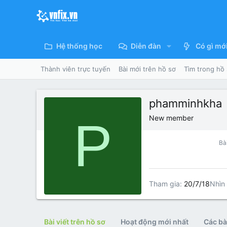
Hệ thống học
Diễn đàn
Có gì mớ
Thành viên trực tuyến
Bài mới trên hồ sơ
Tìm trong hồ
phamminhkha
P
New member
Bài
Tham gia
20/7/18
Nhìn 
Bài viết trên hồ sơ
Hoạt động mới nhất
Các bài