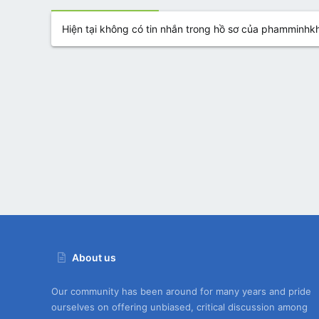
Hiện tại không có tin nhắn trong hồ sơ của phamminhk
About us
Our community has been around for many years and pride
ourselves on offering unbiased, critical discussion among