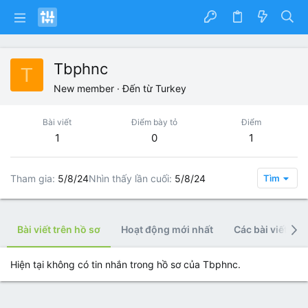
Tbphnc
T
New member
·
Đến từ
Turkey
Bài viết
Điểm bày tỏ
Điểm
1
0
1
Tham gia
5/8/24
Nhìn thấy lần cuối
5/8/24
Tìm
Bài viết trên hồ sơ
Hoạt động mới nhất
Các bài viết
Hiện tại không có tin nhắn trong hồ sơ của Tbphnc.