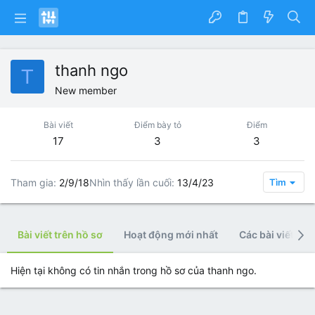
thanh ngo
T
New member
Bài viết
Điểm bày tỏ
Điểm
17
3
3
Tham gia
2/9/18
Nhìn thấy lần cuối
13/4/23
Tìm
Bài viết trên hồ sơ
Hoạt động mới nhất
Các bài viết
Hiện tại không có tin nhắn trong hồ sơ của thanh ngo.