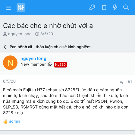
Các bác cho e nhờ chút với ạ
N
N
nguyen long
8/5/20
g
g
ư
à
Pan bệnh all - thảo luận chia sẻ kinh nghiệm
ờ
y
i
g
nguyen long
N
k
ử
New member
Hv990
h
i
ở
i
8/5/20
#1
t
ạ
E có main Fujitsu H77 (chạy sio 8728F) lúc đầu e cắm nguồn
o
main tự kích chạy, sau đó e tháo con Q lệnh khiển thì ko tự kích
nữa nhưng mà e kích cũng ko đc. E đo thì mất PSON, Pwron,
SLP_S3, RSMRST cũng mất hết cả. cho e hỏi có khi nào die con
8728 ko ạ
admin
R
e
a