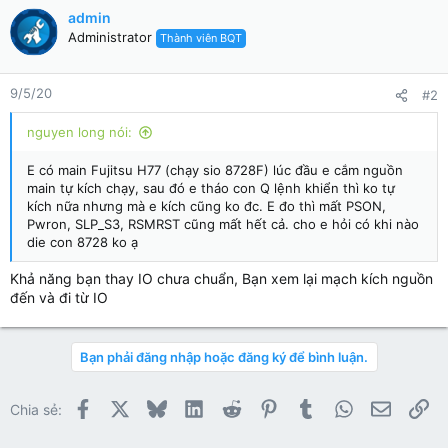
c
admin
t
Administrator
Thành viên BQT
i
o
n
9/5/20
#2
s
:
nguyen long nói:
E có main Fujitsu H77 (chạy sio 8728F) lúc đầu e cắm nguồn
main tự kích chạy, sau đó e tháo con Q lệnh khiển thì ko tự
kích nữa nhưng mà e kích cũng ko đc. E đo thì mất PSON,
Pwron, SLP_S3, RSMRST cũng mất hết cả. cho e hỏi có khi nào
die con 8728 ko ạ
Khả năng bạn thay IO chưa chuẩn, Bạn xem lại mạch kích nguồn
đến và đi từ IO
Bạn phải đăng nhập hoặc đăng ký để bình luận.
Facebook
X
Bluesky
LinkedIn
Reddit
Pinterest
Tumblr
WhatsApp
Email
Li
Chia sẻ: