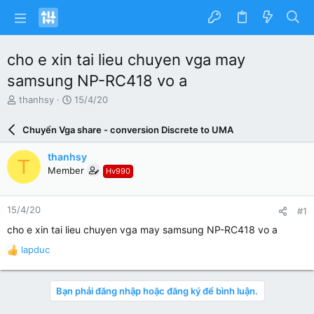
cho e xin tai lieu chuyen vga may
samsung NP-RC418 vo a
N
N
thanhsy
15/4/20
g
g
ư
à
Chuyển Vga share - conversion Discrete to UMA
ờ
y
i
g
thanhsy
T
k
ử
Member
Hv990
h
i
ở
i
15/4/20
#1
t
ạ
cho e xin tai lieu chuyen vga may samsung NP-RC418 vo a
o
lapduc
R
e
a
Bạn phải đăng nhập hoặc đăng ký để bình luận.
c
t