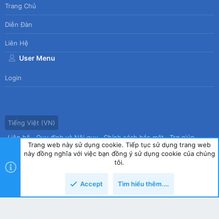
Trang Chủ
Diễn Đàn
Liên Hệ
User Menu
Login
Tiếng Việt (VN)
Liên hệ
Quy định và Nội quy
Chính sách bảo mật
Trợ giúp
Trang web này sử dụng cookie. Tiếp tục sử dụng trang web
Trang chủ
R
này đồng nghĩa với việc bạn đồng ý sử dụng cookie của chúng
S
tôi.
S
®
Community platform by XenForo
© 2010-2026 XenForo Ltd.
|
Style
Accept
Tìm hiểu thêm.…
by ThemeHouse
copyright by Tin học Thế hệ mới
Top
Dưới