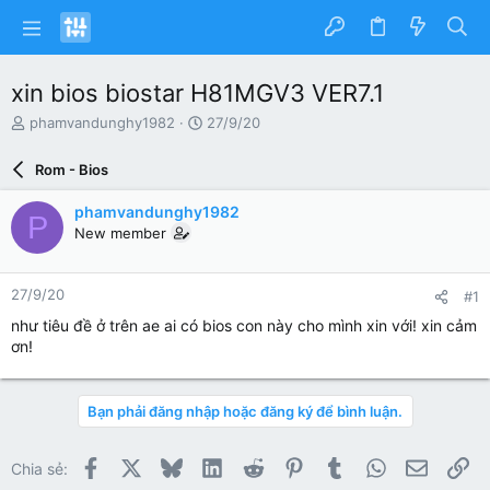
xin bios biostar H81MGV3 VER7.1
N
N
phamvandunghy1982
27/9/20
g
g
ư
à
Rom - Bios
ờ
y
i
g
phamvandunghy1982
P
k
ử
New member
h
i
ở
i
27/9/20
#1
t
ạ
như tiêu đề ở trên ae ai có bios con này cho mình xin với! xin cảm
o
ơn!
Bạn phải đăng nhập hoặc đăng ký để bình luận.
Facebook
X
Bluesky
LinkedIn
Reddit
Pinterest
Tumblr
WhatsApp
Email
Li
Chia sẻ: