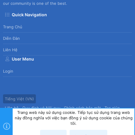
our community is one of the best.
Quick Navigation
Trang Chủ
Diễn Đàn
Liên Hệ
User Menu
Login
Tiếng Việt (VN)
Liên hệ
Quy định và Nội quy
Chính sách bảo mật
Trợ giúp
Trang web này sử dụng cookie. Tiếp tục sử dụng trang web
Trang chủ
R
này đồng nghĩa với việc bạn đồng ý sử dụng cookie của chúng
S
tôi.
S
®
Community platform by XenForo
© 2010-2026 XenForo Ltd.
|
Style