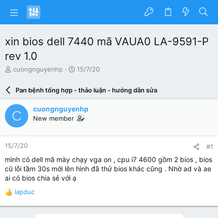
xin bios dell 7440 mã VAUA0 LA-9591-P
rev 1.0
N
N
cuongnguyenhp
15/7/20
g
g
ư
à
Pan bệnh tổng hợp - thảo luận - hướng dẫn sửa
ờ
y
i
g
cuongnguyenhp
C
k
ử
New member
h
i
ở
i
15/7/20
#1
t
ạ
mình có dell mã mày chạy vga on , cpu i7 4600 gồm 2 bios , bios
o
cũ lỗi tầm 30s mới lên hình đã thử bios khác cũng . Nhờ ad và ae
ai có bios chia sẻ với ạ
lapduc
R
e
a