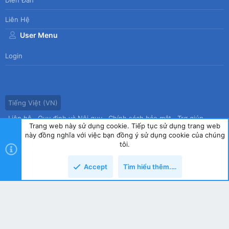
Liên Hệ
User Menu
Login
Tiếng Việt (VN)
Liên hệ
Quy định và Nội quy
Chính sách bảo mật
Trợ giúp
Trang web này sử dụng cookie. Tiếp tục sử dụng trang web
Trang chủ
R
này đồng nghĩa với việc bạn đồng ý sử dụng cookie của chúng
S
tôi.
S
®
Community platform by XenForo
© 2010-2026 XenForo Ltd.
|
Style
Accept
Tìm hiểu thêm.…
by ThemeHouse
copyright by Tin học Thế hệ mới
Top
Dưới