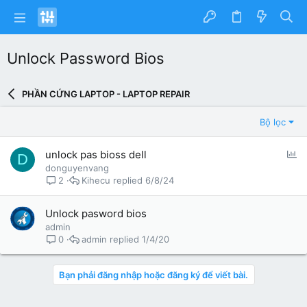
Unlock Password Bios
PHẦN CỨNG LAPTOP - LAPTOP REPAIR
Bộ lọc
P
unlock pas bioss dell
D
o
donguyenvang
l
Kihecu
6/8/24
2
l
Unlock pasword bios
admin
admin
1/4/20
0
Bạn phải đăng nhập hoặc đăng ký để viết bài.