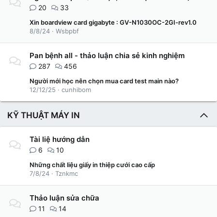
20
33
Xin boardview card gigabyte : GV-N1030OC-2GI-rev1.0
8/8/24
Wsbpbf
Pan bệnh all - thảo luận chia sẻ kinh nghiệm
287
456
Người mới học nên chọn mua card test main nào?
12/12/25
cunhibom
KỸ THUẬT MÁY IN
Tài liệ hướng dẫn
6
10
Những chất liệu giấy in thiệp cưới cao cấp
7/8/24
Tznkmc
Thảo luận sửa chữa
11
14