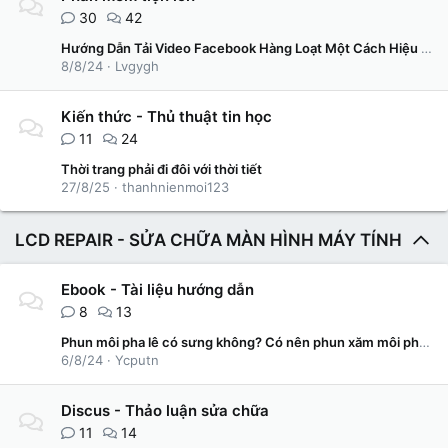
30
42
Hướng Dẫn Tải Video Facebook Hàng Loạt Một Cách Hiệu Quả và Tiết Kiệm Thời Gian
8/8/24
Lvgygh
Kiến thức - Thủ thuật tin học
11
24
Thời trang phải đi đôi với thời tiết
27/8/25
thanhnienmoi123
LCD REPAIR - SỬA CHỮA MÀN HÌNH MÁY TÍNH
Ebook - Tài liệu hướng dẫn
8
13
Phun môi pha lê có sưng không? Có nên phun xăm môi pha lê không?
6/8/24
Ycputn
Discus - Thảo luận sửa chữa
11
14