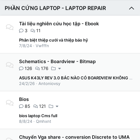
PHẦN CỨNG LAPTOP - LAPTOP REPAIR
Tài liệu nghiên cứu học tập - Ebook
3
11
Phân biệt thiệp cưới và thiệp báo hỷ
7/8/24
Vwfffn
Schematics - Boardview - Bitmap
126
176
ASUS K43LY REV 3.0 BÁC NÀO CÓ BOARDVIEW KHÔNG CHO EM XIN VỚI Ạ, MANY THANKS
24/2/26
Antoniovsy
Bios
85
121
bios laptop Cms full
8/8/24
Qmhxnt
Chuyển Vga share - conversion Discrete to UMA