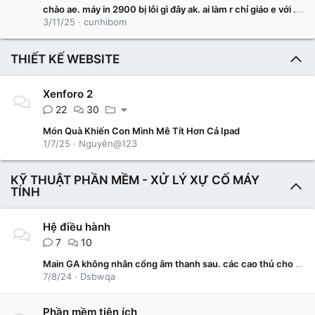
chào ae. máy in 2900 bị lỗi gì đây ak. ai làm r chỉ giáo e với .thank
3/11/25
cunhibom
THIẾT KẾ WEBSITE
Xenforo 2
22
30
Món Quà Khiến Con Mình Mê Tít Hơn Cả Ipad
1/7/25
Nguyên@123
KỸ THUẬT PHẦN MỀM - XỬ LÝ XỰ CỐ MÁY
TÍNH
Hệ điều hành
7
10
Main GA không nhân cổng âm thanh sau. các cao thủ cho em hỏi đây là lỗi do card âm thanh hay do cổng âm thanh
7/8/24
Dsbwqa
Phần mềm tiện ích