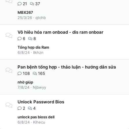
21
37
MBX267
25/3/26
qtchb
Vô hiêu hóa ram onboad - dis ram onboar
6
8
Tổng hợp dis Ram
6/8/24
Ilkhzn
Pan bệnh tổng hợp - thảo luận - hướng dẫn sửa
108
165
nhờ giúp
7/8/24
Njbwyy
Unlock Password Bios
2
4
unlock pas bioss dell
6/8/24
Kihecu