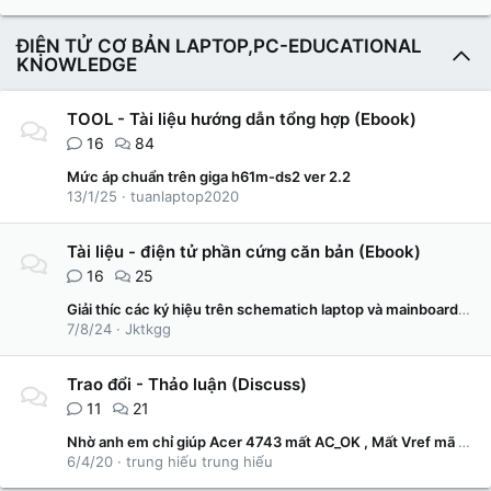
ĐIỆN TỬ CƠ BẢN LAPTOP,PC-EDUCATIONAL
KNOWLEDGE
TOOL - Tài liệu hướng dẫn tổng hợp (Ebook)
16
84
Mức áp chuẩn trên giga h61m-ds2 ver 2.2
13/1/25
tuanlaptop2020
Tài liệu - điện tử phần cứng căn bản (Ebook)
16
25
Giải thíc các ký hiệu trên schematich laptop và mainboard-Components code and abbreviation on
7/8/24
Jktkgg
Trao đổi - Thảo luận (Discuss)
11
21
Nhờ anh em chỉ giúp Acer 4743 mất AC_OK , Mất Vref mã main JE43-CP
6/4/20
trung hiếu trung hiếu