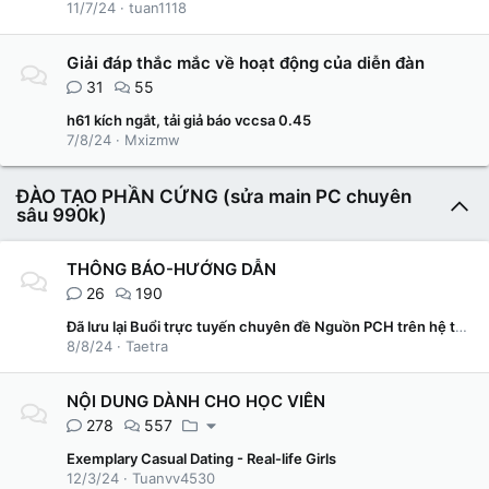
11/7/24
tuan1118
Giải đáp thắc mắc về hoạt động của diễn đàn
31
55
h61 kích ngắt, tải giả báo vccsa 0.45
7/8/24
Mxizmw
ĐÀO TẠO PHẦN CỨNG (sửa main PC chuyên
sâu 990k)
THÔNG BÁO-HƯỚNG DẪN
26
190
Đã lưu lại Buổi trực tuyến chuyên đề Nguồn PCH trên hệ thống elearning
8/8/24
Taetra
NỘI DUNG DÀNH CHO HỌC VIÊN
278
557
Exemplary Сasual Dating - Real-life Girls
12/3/24
Tuanvv4530