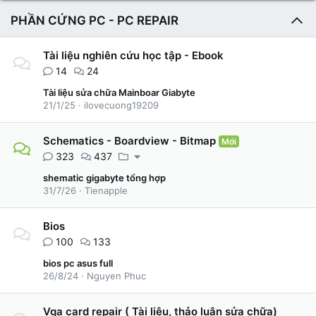
PHẦN CỨNG PC - PC REPAIR
Tài liệu nghiên cứu học tập - Ebook
14
24
Tài liệu sửa chữa Mainboar Giabyte
21/1/25
ilovecuong19209
Schematics - Boardview - Bitmap
Mới
323
437
shematic gigabyte tổng hợp
31/7/26
Tienapple
Bios
100
133
bios pc asus full
26/8/24
Nguyen Phuc
Vga card repair ( Tài liệu, thảo luận sửa chữa)