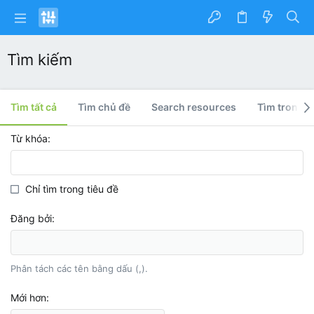
Tìm kiếm
Tìm tất cả
Tìm chủ đề
Search resources
Tìm trong h
Từ khóa
Chỉ tìm trong tiêu đề
Đăng bởi
Phân tách các tên bằng dấu (,).
Mới hơn