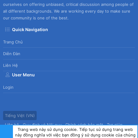
ourselves on offering unbiased, critical discussion among people of
all different backgrounds. We are working every day to make sure
our community is one of the best.
Quick Navigation
Trang Chủ
Diễn Đàn
Liên Hệ
User Menu
Login
Tiếng Việt (VN)
Liên hệ
Quy định và Nội quy
Chính sách bảo mật
Trợ giúp
Trang web này sử dụng cookie. Tiếp tục sử dụng trang web
Trang chủ
R
này đồng nghĩa với việc bạn đồng ý sử dụng cookie của chúng