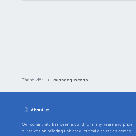
Thành viên
cuongnguyenhp
About us
Our community has been around for many years and pride
ourselves on offering unbiased, critical discussion among