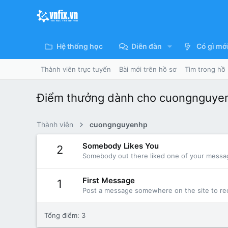
Hệ thống học
Diễn đàn
Có gì mớ
Thành viên trực tuyến
Bài mới trên hồ sơ
Tìm trong hồ
Điểm thưởng dành cho cuongnguye
Thành viên
cuongnguyenhp
Somebody Likes You
2
Somebody out there liked one of your message
First Message
1
Post a message somewhere on the site to rec
Tổng điểm: 3