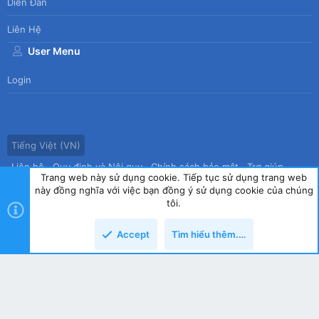
Diễn Đàn
Liên Hệ
User Menu
Login
Tiếng Việt (VN)
Liên hệ
Quy định và Nội quy
Chính sách bảo mật
Trợ giúp
Trang web này sử dụng cookie. Tiếp tục sử dụng trang web
Trang chủ
R
này đồng nghĩa với việc bạn đồng ý sử dụng cookie của chúng
S
tôi.
S
®
Community platform by XenForo
© 2010-2026 XenForo Ltd.
|
Style
Accept
Tìm hiểu thêm.…
by ThemeHouse
copyright by Tin học Thế hệ mới
Top
Dưới