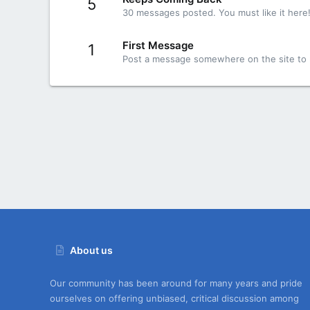
5
30 messages posted. You must like it here
First Message
1
Post a message somewhere on the site to r
About us
Our community has been around for many years and pride
ourselves on offering unbiased, critical discussion among