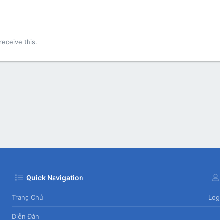
!
eceive this.
Quick Navigation
Trang Chủ
Log
Diễn Đàn