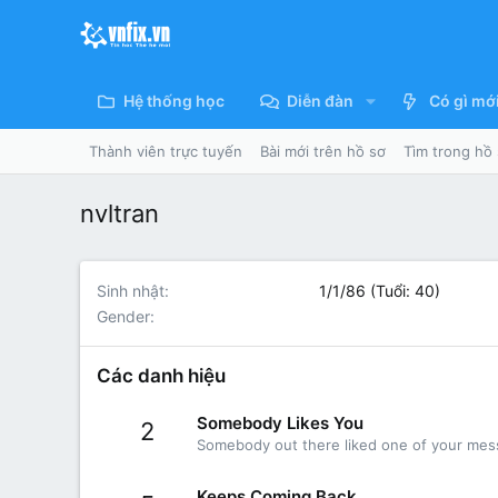
Hệ thống học
Diễn đàn
Có gì mớ
Thành viên trực tuyến
Bài mới trên hồ sơ
Tìm trong hồ
nvltran
Sinh nhật
1/1/86 (Tuổi: 40)
Gender
Các danh hiệu
Somebody Likes You
2
Somebody out there liked one of your mess
Keeps Coming Back