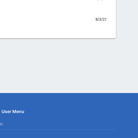
8/3/21
User Menu
in