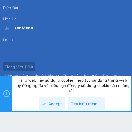
Diễn Đàn
Liên Hệ
User Menu
Login
Tiếng Việt (VN)
Liên hệ
Quy định và Nội quy
Chính sách bảo mật
Trợ giúp
Trang web này sử dụng cookie. Tiếp tục sử dụng trang web
Trang chủ
R
này đồng nghĩa với việc bạn đồng ý sử dụng cookie của chúng
S
tôi.
S
®
Community platform by XenForo
© 2010-2026 XenForo Ltd.
|
Style
Accept
Tìm hiểu thêm.…
by ThemeHouse
copyright by Tin học Thế hệ mới
Top
Dưới