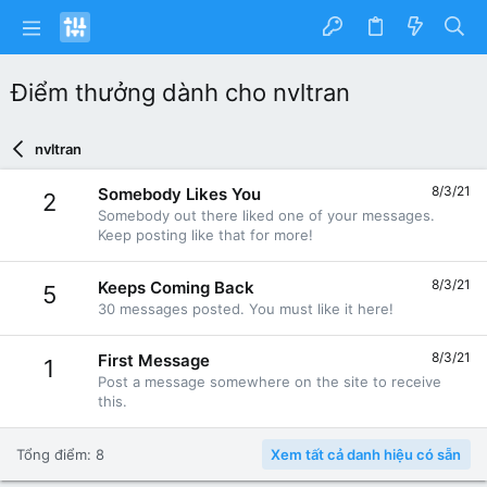
Điểm thưởng dành cho nvltran
nvltran
8/3/21
Somebody Likes You
2
Somebody out there liked one of your messages.
Keep posting like that for more!
8/3/21
Keeps Coming Back
5
30 messages posted. You must like it here!
8/3/21
First Message
1
Post a message somewhere on the site to receive
this.
Tổng điểm: 8
Xem tất cả danh hiệu có sẵn