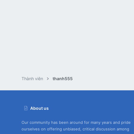
Thành viên
thanh555
About us
Our community has been around for many years and pride
ourselves on offering unbiased, critical discussion among