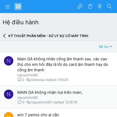
Hệ điều hành
KỸ THUẬT PHẦN MỀM - XỬ LÝ XỰ CỐ MÁY TÍNH
Bộ lọc
Main GA không nhân cổng âm thanh sau. các cao
N
thủ cho em hỏi đây là lỗi do card âm thanh hay do
cổng âm thanh
nguyentoi90
Dsbwqa
7/8/24
2
MAIN GA không nhận loa trên main,
N
nguyentoi90
nguyentoi90
12/9/19
0
win 7 pemis cho ai cần
H