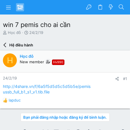
win 7 pemis cho ai cần
N
N
Học đỗ
24/2/19
g
g
ư
à
Hệ điều hành
ờ
y
i
g
Học đỗ
H
k
ử
New member
Hv990
h
i
ở
i
24/2/19
#1
t
ạ
http://4share.vn/f/6a5f5d5d5c5d5b5e/pemis
o
ussb_full_b1_s1_v1.tib.file
lapduc
R
e
a
Bạn phải đăng nhập hoặc đăng ký để bình luận.
c
t
i