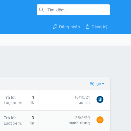
Đăng nhập
Đăng ký
Bộ lọc
Trả lời
1
16/10/21
admin
Lượt xem
1K
Trả lời
0
26/9/20
M
manh trung
Lượt xem
1K