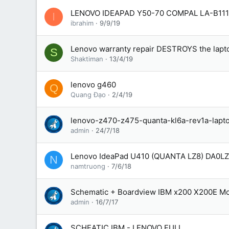
LENOVO IDEAPAD Y50-70 COMPAL LA-B111
I
ibrahim
9/9/19
Lenovo warranty repair DESTROYS the lapto
S
Shaktiman
13/4/19
lenovo g460
Q
Quang Đạo
2/4/19
lenovo-z470-z475-quanta-kl6a-rev1a-lapt
admin
24/7/18
Lenovo IdeaPad U410 (QUANTA LZ8) DA0
N
namtruong
7/6/18
Schematic + Boardview IBM x200 X200E M
admin
16/7/17
SCHEATIC IBM - LENOVO FULL