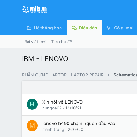
Hệ thống học
Diễn đàn
Có gì mới
Bài viết mới
Tìm chủ đề
IBM - LENOVO
PHẦN CỨNG LAPTOP - LAPTOP REPAIR
Schematics
Xin hỏi về LENOVO
H
hungde62
14/10/21
lenovo b490 chạm nguồn đầu vào
M
manh trung
26/9/20