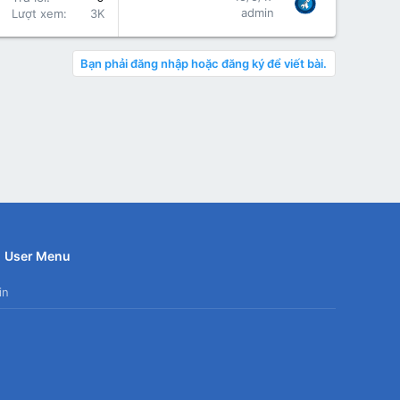
admin
Lượt xem
3K
Bạn phải đăng nhập hoặc đăng ký để viết bài.
User Menu
in