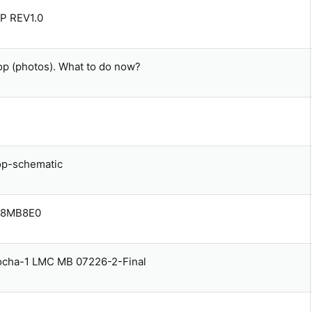
P REV1.0
p (photos). What to do now?
op-schematic
LZ8MB8E0
ocha-1 LMC MB 07226-2-Final