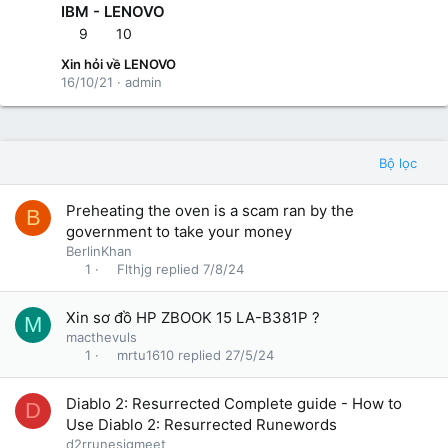
IBM - LENOVO
9
10
Xin hỏi về LENOVO
16/10/21
admin
Bộ lọc
Preheating the oven is a scam ran by the
B
government to take your money
BerlinKhan
Flthjg
7/8/24
1
Xin sơ đồ HP ZBOOK 15 LA-B381P ?
M
macthevuls
mrtu1610
27/5/24
1
Diablo 2: Resurrected Complete guide - How to
D
Use Diablo 2: Resurrected Runewords
d2rrunesigmeet