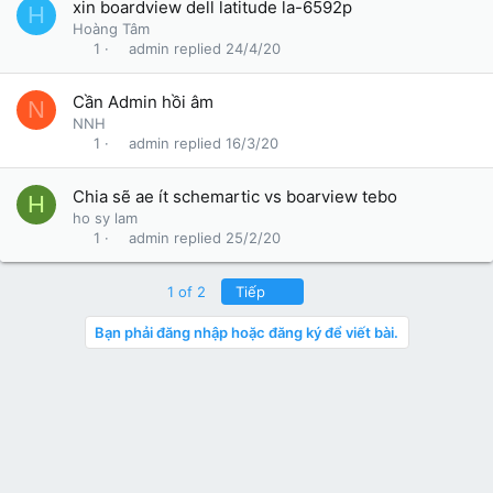
xin boardview dell latitude la-6592p
H
Hoàng Tâm
admin
24/4/20
1
Cần Admin hồi âm
N
NNH
admin
16/3/20
1
Chia sẽ ae ít schemartic vs boarview tebo
H
ho sy lam
admin
25/2/20
1
Last
1 of 2
Tiếp
Bạn phải đăng nhập hoặc đăng ký để viết bài.