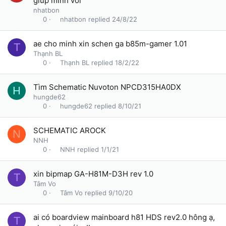
giúp mình với
nhatbon
nhatbon
24/8/22
0
ae cho minh xin schen ga b85m-gamer 1.01
T
Thạnh BL
Thạnh BL
18/2/22
0
Tìm Schematic Nuvoton NPCD315HA0DX
H
hungde62
hungde62
8/10/21
0
SCHEMATIC AROCK
N
NNH
NNH
1/1/21
0
xin bipmap GA-H81M-D3H rev 1.0
T
Tâm Vo
Tâm Vo
9/10/20
0
ai có boardview mainboard h81 HDS rev2.0 hông ạ,
T