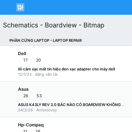
Schematics - Boardview - Bitmap
PHẦN CỨNG LAPTOP - LAPTOP REPAIR
Dell
17
20
lỗi cắm xạc mất tín hiệu đen xạc adapter cho máy dell
12/1/23
đặng văn tài
Asus
26
53
ASUS K43LY REV 3.0 BÁC NÀO CÓ BOARDVIEW KHÔNG CHO EM XIN VỚI Ạ, MANY THANKS
24/2/26
Antoniovsy
Hp-Compaq
11
16