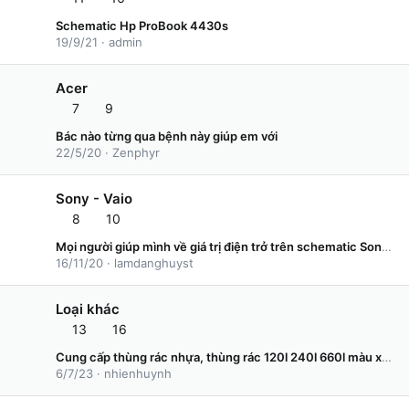
Schematic Hp ProBook 4430s
19/9/21
admin
Acer
7
9
Bác nào từng qua bệnh này giúp em với
22/5/20
Zenphyr
Sony - Vaio
8
10
Mọi người giúp mình về giá trị điện trở trên schematic Sony Vaio
16/11/20
lamdanghuyst
Loại khác
13
16
Cung cấp thùng rác nhựa, thùng rác 120l 240l 660l màu xanh giá rẻ tại an giang- lh 0911082000
6/7/23
nhienhuynh