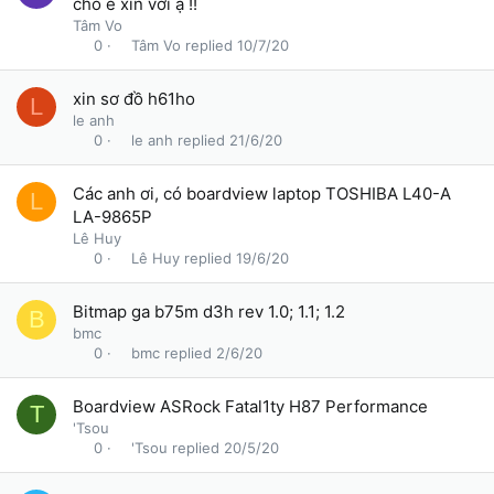
cho e xin với ạ !!
Tâm Vo
Tâm Vo
10/7/20
0
xin sơ đồ h61ho
L
le anh
le anh
21/6/20
0
Các anh ơi, có boardview laptop TOSHIBA L40-A
L
LA-9865P
Lê Huy
Lê Huy
19/6/20
0
Bitmap ga b75m d3h rev 1.0; 1.1; 1.2
B
bmc
bmc
2/6/20
0
Boardview ASRock Fatal1ty H87 Performance
T
'Tsou
'Tsou
20/5/20
0