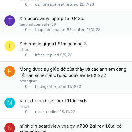
d2rrunesigmeet
26/7/23
0
Xin boardview laptop 15 r042tu
T
tanphatcomputer89
tanphatcomputer89
17/5/23
0
Schematic gigga h81m gaming 3
I
itfree
itfree
5/5/23
0
Mong được sự giúp đỡ của thầy và các anh em đang
H
rất cần schematic hoặc boaview MBX-272
hoangket
hoangket
11/3/23
0
Xin schematic asrock h110m-vds
M
mach
mach
16/11/22
0
mình xin boardview vga gv-n730-2gi rev 1.0,ai có
N