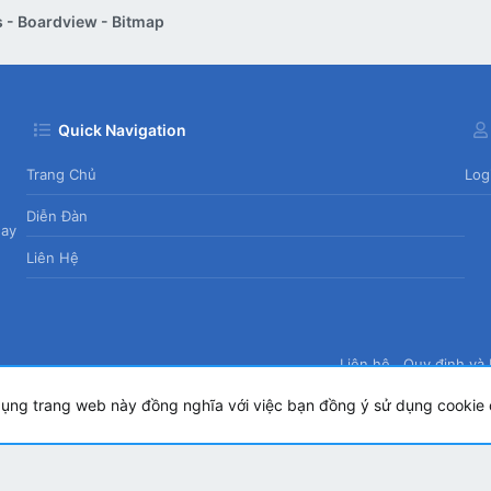
 - Boardview - Bitmap
Quick Navigation
Trang Chủ
Log
Diễn Đàn
day
Liên Hệ
Liên hệ
Quy định và 
dụng trang web này đồng nghĩa với việc bạn đồng ý sử dụng cookie 
.
|
Style by ThemeHouse
copyright by Tin học Thế hệ mới