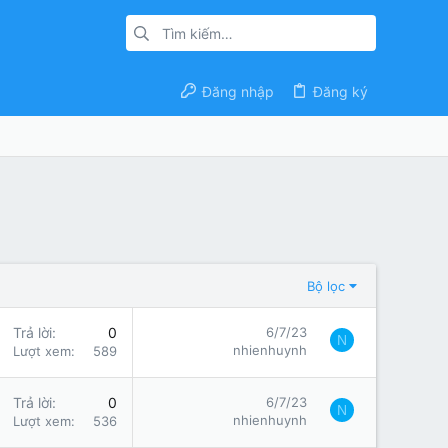
Đăng nhập
Đăng ký
Bộ lọc
Trả lời
0
6/7/23
N
nhienhuynh
Lượt xem
589
Trả lời
0
6/7/23
N
nhienhuynh
Lượt xem
536