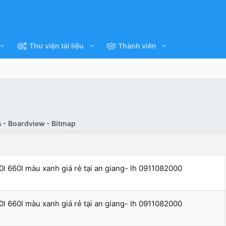
Thư viện tài liệu
Thành viên
 - Boardview - Bitmap
0l 660l màu xanh giá rẻ tại an giang- lh 0911082000
0l 660l màu xanh giá rẻ tại an giang- lh 0911082000