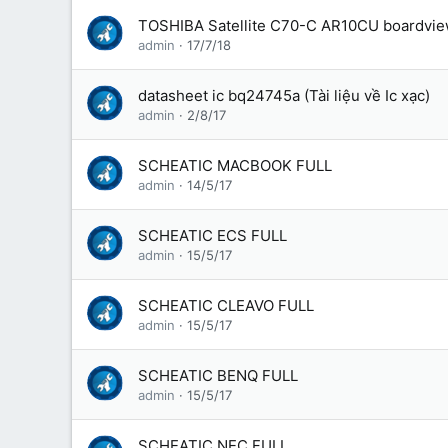
TOSHIBA Satellite C70-C AR10CU boardvi
admin
17/7/18
datasheet ic bq24745a (Tài liệu về Ic xạc)
admin
2/8/17
SCHEATIC MACBOOK FULL
admin
14/5/17
SCHEATIC ECS FULL
admin
15/5/17
SCHEATIC CLEAVO FULL
admin
15/5/17
SCHEATIC BENQ FULL
admin
15/5/17
SCHEATIC NEC FULL