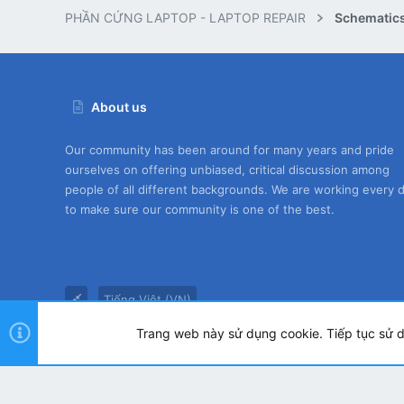
PHẦN CỨNG LAPTOP - LAPTOP REPAIR
Schematics
About us
Our community has been around for many years and pride
ourselves on offering unbiased, critical discussion among
people of all different backgrounds. We are working every 
to make sure our community is one of the best.
Tiếng Việt (VN)
Trang web này sử dụng cookie. Tiếp tục sử 
®
Community platform by XenForo
© 2010-2026 XenForo Ltd