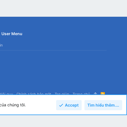
User Menu
in
Nội quy
Chính sách bảo mật
Trợ giúp
Trang chủ
R
S
S
của chúng tôi.
Accept
Tìm hiểu thêm.…
Top
Dưới