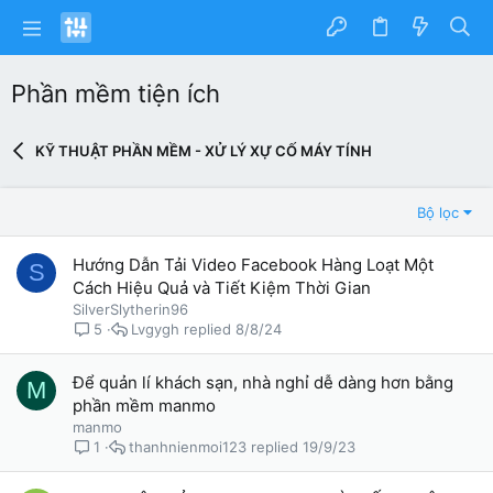
Phần mềm tiện ích
KỸ THUẬT PHẦN MỀM - XỬ LÝ XỰ CỐ MÁY TÍNH
Bộ lọc
Hướng Dẫn Tải Video Facebook Hàng Loạt Một
S
Cách Hiệu Quả và Tiết Kiệm Thời Gian
SilverSlytherin96
Lvgygh
8/8/24
5
Để quản lí khách sạn, nhà nghỉ dễ dàng hơn bằng
M
phần mềm manmo
manmo
thanhnienmoi123
19/9/23
1