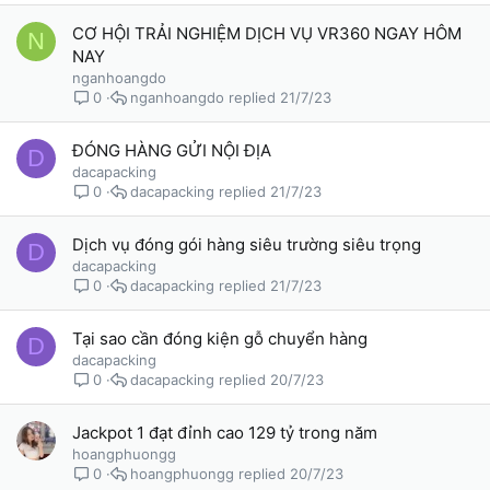
CƠ HỘI TRẢI NGHIỆM DỊCH VỤ VR360 NGAY HÔM
N
NAY
nganhoangdo
nganhoangdo
21/7/23
0
ĐÓNG HÀNG GỬI NỘI ĐỊA
D
dacapacking
dacapacking
21/7/23
0
Dịch vụ đóng gói hàng siêu trường siêu trọng
D
dacapacking
dacapacking
21/7/23
0
Tại sao cần đóng kiện gỗ chuyển hàng
D
dacapacking
dacapacking
20/7/23
0
Jackpot 1 đạt đỉnh cao 129 tỷ trong năm
hoangphuongg
hoangphuongg
20/7/23
0