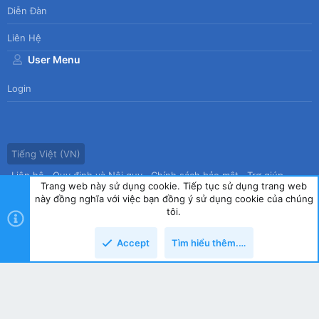
Diễn Đàn
Liên Hệ
User Menu
Login
Tiếng Việt (VN)
Liên hệ
Quy định và Nội quy
Chính sách bảo mật
Trợ giúp
Trang web này sử dụng cookie. Tiếp tục sử dụng trang web
Trang chủ
R
này đồng nghĩa với việc bạn đồng ý sử dụng cookie của chúng
S
tôi.
S
®
Community platform by XenForo
© 2010-2026 XenForo Ltd.
|
Style
Accept
Tìm hiểu thêm.…
by ThemeHouse
copyright by Tin học Thế hệ mới
Top
Dưới