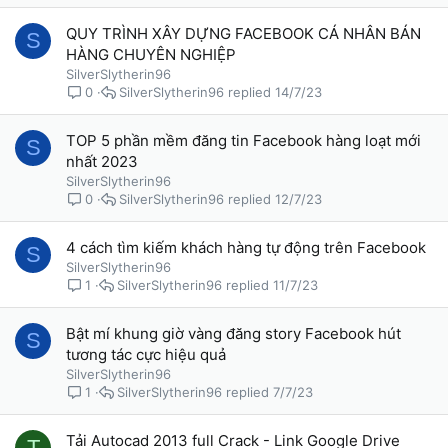
QUY TRÌNH XÂY DỰNG FACEBOOK CÁ NHÂN BÁN
S
HÀNG CHUYÊN NGHIỆP
SilverSlytherin96
SilverSlytherin96
14/7/23
0
TOP 5 phần mềm đăng tin Facebook hàng loạt mới
S
nhất 2023
SilverSlytherin96
SilverSlytherin96
12/7/23
0
4 cách tìm kiếm khách hàng tự động trên Facebook
S
SilverSlytherin96
SilverSlytherin96
11/7/23
1
Bật mí khung giờ vàng đăng story Facebook hút
S
tương tác cực hiệu quả
SilverSlytherin96
SilverSlytherin96
7/7/23
1
Tải Autocad 2013 full Crack - Link Google Drive
T