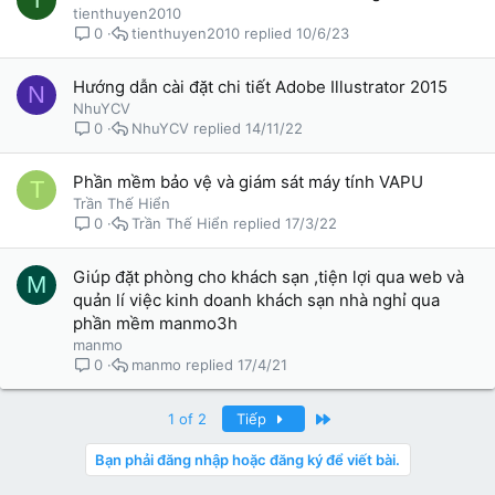
tienthuyen2010
tienthuyen2010
10/6/23
0
Hướng dẫn cài đặt chi tiết Adobe Illustrator 2015
N
NhuYCV
NhuYCV
14/11/22
0
Phần mềm bảo vệ và giám sát máy tính VAPU
T
Trần Thế Hiển
Trần Thế Hiển
17/3/22
0
Giúp đặt phòng cho khách sạn ,tiện lợi qua web và
M
quản lí việc kinh doanh khách sạn nhà nghỉ qua
phần mềm manmo3h
manmo
manmo
17/4/21
0
Last
1 of 2
Tiếp
Bạn phải đăng nhập hoặc đăng ký để viết bài.