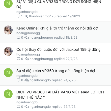
SỰ VI DIỆU CỦA VR360 TRONG ĐỜI SỐNG HIỆN
N
ĐẠI
nganhoangdo
thanhnienmoi123
19/9/23
1
Keno Online: Khi giải trí trở thành cơ hội đổi đời
hoangphuongg
hoangphuongg
15/8/23
0
Cơ hội thay đổi cuộc đời với Jackpot 159 tỷ đồng
hoangphuongg
hoangphuongg
27/7/23
0
Sự vi diệu của VR360 trong đời sống hiện đại
N
nganhoangdo
nganhoangdo
24/7/23
0
DỊCH VỤ VR360 TẠI ĐẤT VÀNG VIỆT NAM LỢI ÍCH
N
NHƯ THẾ NÀO ?
nganhoangdo
nganhoangdo
22/7/23
0