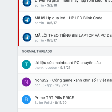
Driver và phần mềm máy nạp rom siêu rẻ 5
admin
3/2/18
Mã lỗi Hp qua led - HP LED Blink Code
admin
8/5/17
MÃ LỖI THEO TIẾNG BIB LAPTOP VÀ PC D
admin
8/5/17
NORMAL THREADS
tài liệu sửa mainboard PC chuyên sâu
T
thenkhocodon
9/8/21
Nohu52 - Cổng game xanh chín,số 1 việt n
N
nohu52app
20/3/23
Prime TRT Pills PRICE
B
Buller Felici
8/11/20