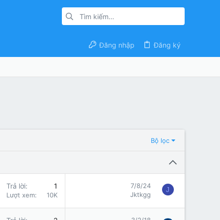
Đăng nhập
Đăng ký
Bộ lọc
Trả lời
1
7/8/24
J
Jktkgg
Lượt xem
10K