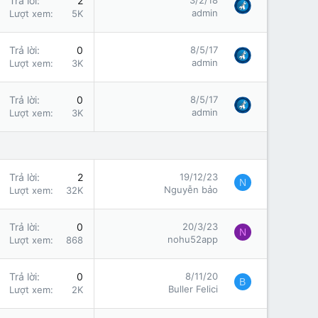
Trả lời
2
3/2/18
admin
Lượt xem
5K
Trả lời
0
8/5/17
admin
Lượt xem
3K
Trả lời
0
8/5/17
admin
Lượt xem
3K
Trả lời
2
19/12/23
N
Nguyễn bảo
Lượt xem
32K
Trả lời
0
20/3/23
N
nohu52app
Lượt xem
868
Trả lời
0
8/11/20
B
Buller Felici
Lượt xem
2K