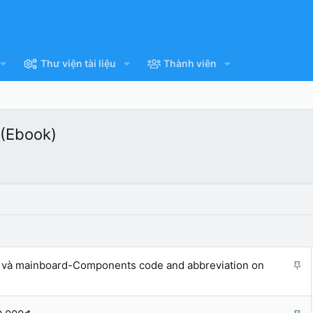
Thư viện tài liệu
Thành viên
 (Ebook)
G
aptop và mainboard-Components code and abbreviation on
h
i
m
G