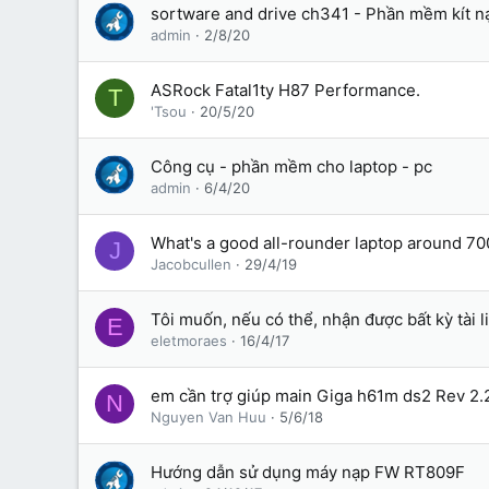
sortware and drive ch341 - Phần mềm kít 
admin
2/8/20
ASRock Fatal1ty H87 Performance.
T
'Tsou
20/5/20
Công cụ - phần mềm cho laptop - pc
admin
6/4/20
What's a good all-rounder laptop around 7
J
Jacobcullen
29/4/19
Tôi muốn, nếu có thể, nhận được bất kỳ tài l
E
eletmoraes
16/4/17
em cần trợ giúp main Giga h61m ds2 Rev 2.
N
Nguyen Van Huu
5/6/18
Hướng dẫn sử dụng máy nạp FW RT809F