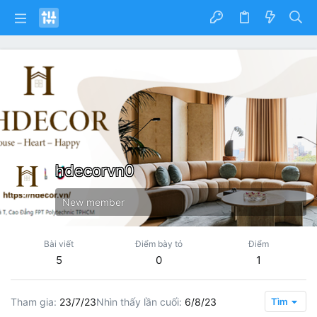
hdecorvn0
New member
Bài viết
Điểm bày tỏ
Điểm
5
0
1
Tham gia
23/7/23
Nhìn thấy lần cuối
6/8/23
Tìm