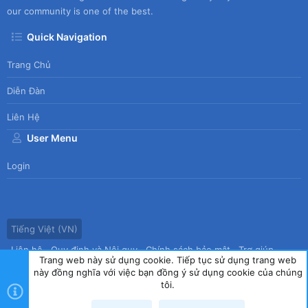
our community is one of the best.
Quick Navigation
Trang Chủ
Diễn Đàn
Liên Hệ
User Menu
Login
Tiếng Việt (VN)
Liên hệ
Quy định và Nội quy
Chính sách bảo mật
Trợ giúp
Trang web này sử dụng cookie. Tiếp tục sử dụng trang web
Trang chủ
R
này đồng nghĩa với việc bạn đồng ý sử dụng cookie của chúng
S
tôi.
S
®
Community platform by XenForo
© 2010-2026 XenForo Ltd.
|
Style