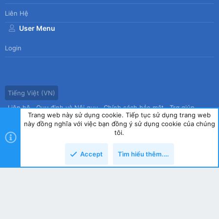
Liên Hệ
User Menu
Login
Tiếng Việt (VN)
Liên hệ
Quy định và Nội quy
Chính sách bảo mật
Trợ giúp
Trang web này sử dụng cookie. Tiếp tục sử dụng trang web
Trang chủ
R
này đồng nghĩa với việc bạn đồng ý sử dụng cookie của chúng
S
tôi.
S
®
Community platform by XenForo
© 2010-2026 XenForo Ltd.
|
Style
Accept
Tìm hiểu thêm.…
by ThemeHouse
copyright by Tin học Thế hệ mới
Top
Dưới