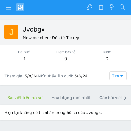
Jvcbgx
J
New member
·
Đến từ
Turkey
Bài viết
Điểm bày tỏ
Điểm
1
0
0
Tham gia
5/8/24
Nhìn thấy lần cuối
5/8/24
Tìm
Bài viết trên hồ sơ
Hoạt động mới nhất
Các bài viết
Hiện tại không có tin nhắn trong hồ sơ của Jvcbgx.