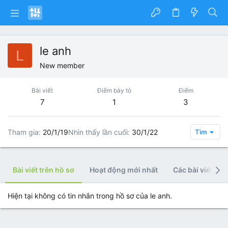
le anh
L
New member
Bài viết
Điểm bày tỏ
Điểm
7
1
3
Tham gia
20/1/19
Nhìn thấy lần cuối
30/1/22
Tìm
Bài viết trên hồ sơ
Hoạt động mới nhất
Các bài viết
Hiện tại không có tin nhắn trong hồ sơ của le anh.