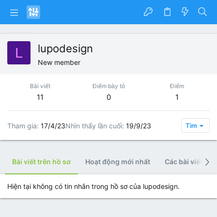
lupodesign
L
New member
Bài viết
Điểm bày tỏ
Điểm
11
0
1
Tham gia
17/4/23
Nhìn thấy lần cuối
19/9/23
Tìm
Bài viết trên hồ sơ
Hoạt động mới nhất
Các bài viết
Hiện tại không có tin nhắn trong hồ sơ của lupodesign.