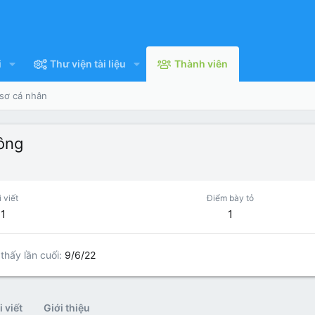
i
Thư viện tài liệu
Thành viên
 sơ cá nhân
ông
 viết
Điểm bày tỏ
1
1
thấy lần cuối
9/6/22
 viết
Giới thiệu