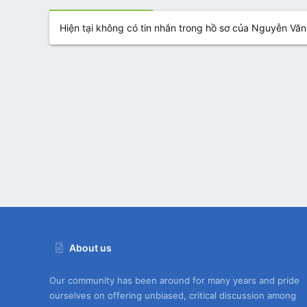
Hiện tại không có tin nhắn trong hồ sơ của Nguyễn Vă
About us
Our community has been around for many years and pride
ourselves on offering unbiased, critical discussion among