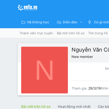
Hệ thống học
Diễn đàn
Có gì mớ
Thành viên trực tuyến
Bài mới trên hồ sơ
Tìm trong hồ
Nguyễn Văn C
N
New member
Bài
Tham gia
29/3/19
Nhìn 
Bài viết trên hồ sơ
Hoạt động mới nhất
Các bài