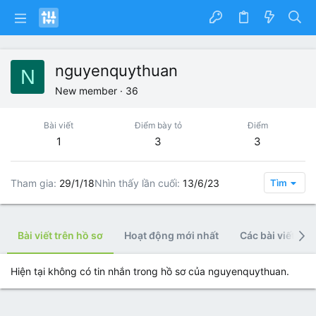
nguyenquythuan
N
New member
·
36
Bài viết
Điểm bày tỏ
Điểm
1
3
3
Tham gia
29/1/18
Nhìn thấy lần cuối
13/6/23
Tìm
Bài viết trên hồ sơ
Hoạt động mới nhất
Các bài viết
Hiện tại không có tin nhắn trong hồ sơ của nguyenquythuan.