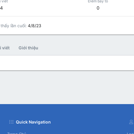
 viết
Điểm bày tỏ
4
0
 thấy lần cuối
4/8/23
 viết
Giới thiệu
.
Quick Navigation
Trang Chủ
Log