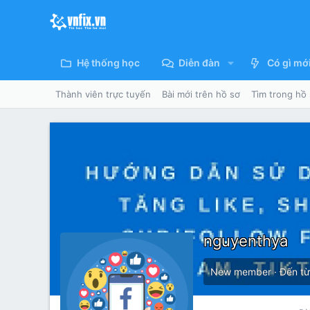
Hệ thống học
Diễn đàn
Có gì mớ
Thành viên trực tuyến
Bài mới trên hồ sơ
Tìm trong hồ
nguyenthya
New member
·
Đến t