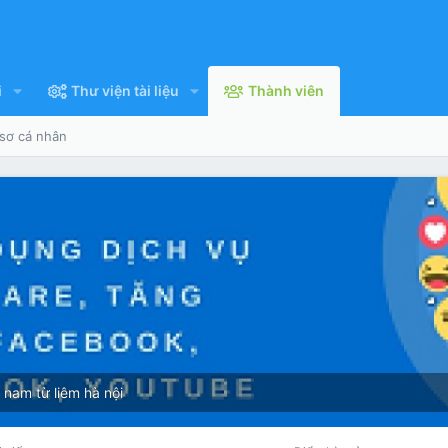
i
Thư viện tài liệu
Thành viên
 sơ cá nhân
ừ
nam từ liêm hà nội