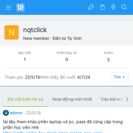
nqtclick
N
New member
·
Đến từ
Tp Vinh
Bài viết
Điểm bày tỏ
Điểm
1
0
3
Tham gia
22/5/18
Nhìn thấy lần cuối
4/7/24
Tìm
Bài viết trên hồ sơ
Hoạt động mới nhất
Các bài viết
admin
22/5/18
tài liệu tham khảo phần laptop và pc, pass đã cũng cấp trong
phần học viên nhé
http://vnfix.vn/tai-lieu-tham-khao-laptop-hoc-vien/