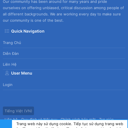
Our community has been around for many years and pride
ourselves on offering unbiased, critical discussion among people of
all different backgrounds. We are working every day to make sure
our community is one of the best.
Quick Navigation
Trang Chủ
Diễn Đàn
Liên Hệ
User Menu
Login
Tiếng Việt (VN)
Liên hệ
Quy định và Nội quy
Chính sách bảo mật
Trợ giúp
Trang web này sử dụng cookie. Tiếp tục sử dụng trang web
R