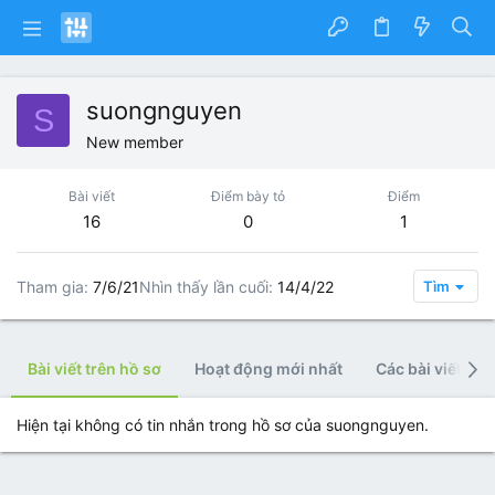
suongnguyen
S
New member
Bài viết
Điểm bày tỏ
Điểm
16
0
1
Tham gia
7/6/21
Nhìn thấy lần cuối
14/4/22
Tìm
Bài viết trên hồ sơ
Hoạt động mới nhất
Các bài viết
Hiện tại không có tin nhắn trong hồ sơ của suongnguyen.