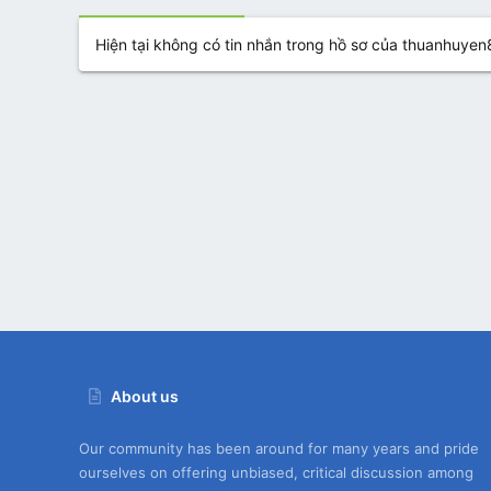
Hiện tại không có tin nhắn trong hồ sơ của thuanhuyen
About us
Our community has been around for many years and pride
ourselves on offering unbiased, critical discussion among