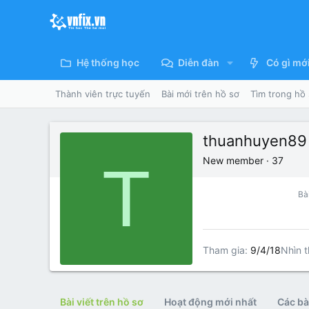
Hệ thống học
Diễn đàn
Có gì mớ
Thành viên trực tuyến
Bài mới trên hồ sơ
Tìm trong hồ
thuanhuyen89
T
New member
·
37
Bài
Tham gia
9/4/18
Nhìn t
Bài viết trên hồ sơ
Hoạt động mới nhất
Các bài