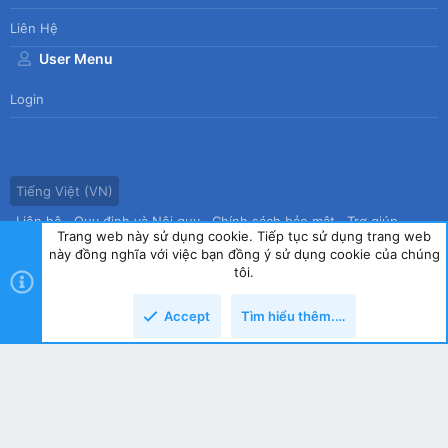
Liên Hệ
User Menu
Login
Tiếng Việt (VN)
Liên hệ
Quy định và Nội quy
Chính sách bảo mật
Trợ giúp
Trang web này sử dụng cookie. Tiếp tục sử dụng trang web
Trang chủ
R
này đồng nghĩa với việc bạn đồng ý sử dụng cookie của chúng
S
tôi.
S
®
Community platform by XenForo
© 2010-2026 XenForo Ltd.
|
Style
Accept
Tìm hiểu thêm.…
by ThemeHouse
copyright by Tin học Thế hệ mới
Top
Dưới