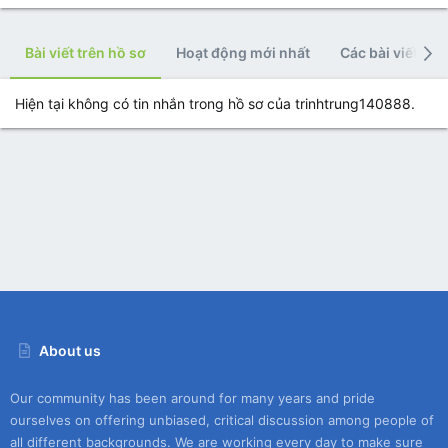
Bài viết trên hồ sơ
Hoạt động mới nhất
Các bài viết
Hiện tại không có tin nhắn trong hồ sơ của trinhtrung140888.
About us
Our community has been around for many years and pride
ourselves on offering unbiased, critical discussion among people of
all different backgrounds. We are working every day to make sure