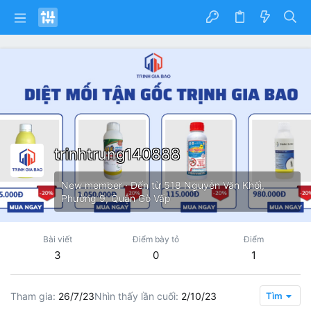
trinhtrung140888
New member
·
Đến từ
518 Nguyễn Văn Khối,
Phường 9, Quận Gò Vấp
Bài viết
Điểm bày tỏ
Điểm
3
0
1
Tham gia
26/7/23
Nhìn thấy lần cuối
2/10/23
Tìm