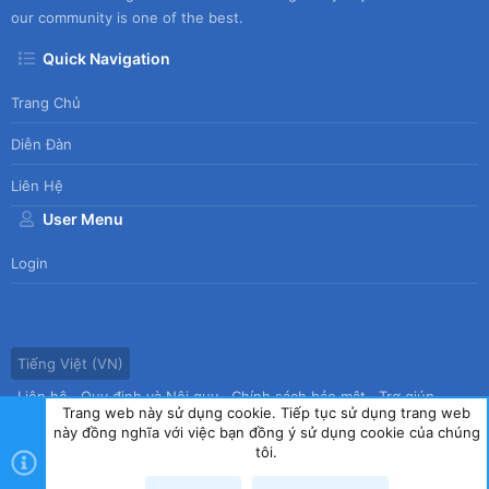
our community is one of the best.
Quick Navigation
Trang Chủ
Diễn Đàn
Liên Hệ
User Menu
Login
Tiếng Việt (VN)
Liên hệ
Quy định và Nội quy
Chính sách bảo mật
Trợ giúp
Trang web này sử dụng cookie. Tiếp tục sử dụng trang web
Trang chủ
R
này đồng nghĩa với việc bạn đồng ý sử dụng cookie của chúng
S
tôi.
S
®
Community platform by XenForo
© 2010-2026 XenForo Ltd.
|
Style