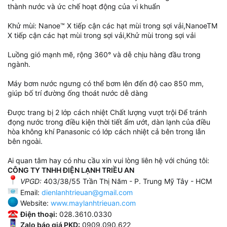
thành nước và ức chế hoạt động của vi khuẩn
Khử mùi: Nanoe™ X tiếp cận các hạt mùi trong sợi vải,NanoeTM
X tiếp cận các hạt mùi trong sợi vải,Khử mùi trong sợi vải
Luồng gió mạnh mẽ, rộng 360° và dễ chịu hàng đầu trong
ngành.
Máy bơm nước ngưng có thể bơm lên đến độ cao 850 mm,
giúp bố trí đường ống thoát nước dễ dàng
Được trang bị 2 lớp cách nhiệt Chất lượng vượt trội Để tránh
đọng nước trong điều kiện thời tiết ẩm ướt, dàn lạnh của điều
hòa không khí Panasonic có lớp cách nhiệt cả bên trong lẫn
bên ngoài.
Ai quan tâm hay có nhu cầu xin vui lòng liên hệ với chúng tôi:
CÔNG TY TNHH ĐIỆN LẠNH TRIỀU AN
VPGD:
403/38/55 Trần Thị Năm - P. Trung Mỹ Tây - HCM
Email:
dienlanhtrieuan@gmail.com
Website:
www.maylanhtrieuan.com
Điện thoại:
028.3610.0330
Zalo báo giá PKD:
0909.090.622