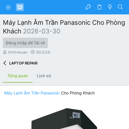
Máy Lạnh Âm Trần Panasonic Cho Phòng
Khách
2026-03-30
Đăng nhập để Tải về
T
C
tinhtrieuan
30/3/26
á
r
c
e
LAPTOP REPAIR
g
a
i
t
Tổng quan
Lịch sử
ả
i
o
n
Máy Lạnh Âm Trần Panasonic
Cho Phòng Khách
d
a
t
e