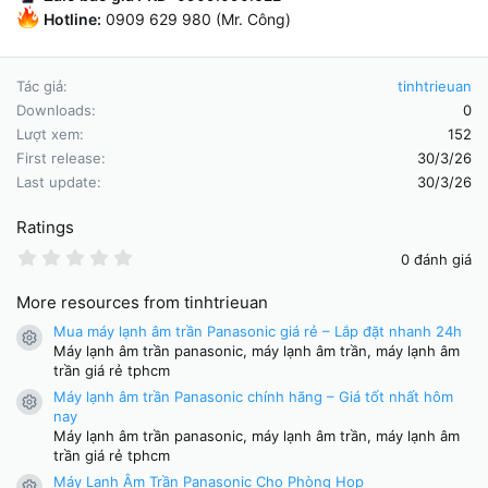
Hotline:
0909 629 980 (Mr. Công)
Tác giả
tinhtrieuan
Downloads
0
Lượt xem
152
First release
30/3/26
Last update
30/3/26
Ratings
0
0 đánh giá
.
0
More resources from tinhtrieuan
0
s
Mua máy lạnh âm trần Panasonic giá rẻ – Lắp đặt nhanh 24h
t
Resource icon
Máy lạnh âm trần panasonic, máy lạnh âm trần, máy lạnh âm
a
r
trần giá rẻ tphcm
(
Máy lạnh âm trần Panasonic chính hãng – Giá tốt nhất hôm
s
Resource icon
nay
)
Máy lạnh âm trần panasonic, máy lạnh âm trần, máy lạnh âm
trần giá rẻ tphcm
Máy Lạnh Âm Trần Panasonic Cho Phòng Họp