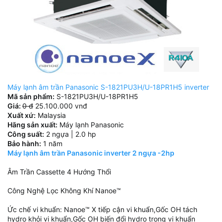
Máy lạnh âm trần Panasonic S-1821PU3H/U-18PR1H5 inverter
Mã sản phẩm:
S-1821PU3H/U-18PR1H5
Giá:
0 đ
25.100.000 vnđ
Xuất xứ:
Malaysia
Hãng sản xuất:
Máy lạnh Panasonic
Công suất:
2 ngựa | 2.0 hp
Bảo hành:
1 năm
Máy lạnh âm trần Panasonic inverter 2 ngựa -2hp
Âm Trần Cassette 4 Hướng Thổi
Công Nghệ Lọc Không Khí Nanoe™
Ức chế vi khuẩn: Nanoe™ X tiếp cận vi khuẩn,Gốc OH tách
hydro khỏi vi khuẩn,Gốc OH biến đổi hydro trong vi khuẩn