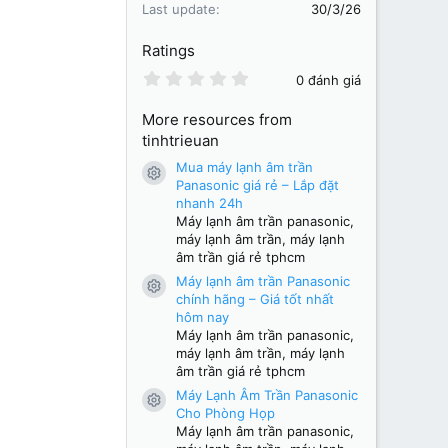
Last update
30/3/26
Ratings
0
0 đánh giá
.
0
More resources from
0
s
tinhtrieuan
t
a
Mua máy lạnh âm trần
Resource icon
r
Panasonic giá rẻ – Lắp đặt
(
nhanh 24h
s
Máy lạnh âm trần panasonic,
)
máy lạnh âm trần, máy lạnh
âm trần giá rẻ tphcm
Máy lạnh âm trần Panasonic
Resource icon
chính hãng – Giá tốt nhất
hôm nay
Máy lạnh âm trần panasonic,
máy lạnh âm trần, máy lạnh
âm trần giá rẻ tphcm
Máy Lạnh Âm Trần Panasonic
Resource icon
Cho Phòng Họp
Máy lạnh âm trần panasonic,