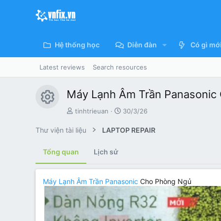
Hệ thống học
Diễn đàn
Có gì mớ
Latest reviews
Search resources
Máy Lạnh Âm Trần Panasonic
Resource icon
T
C
tinhtrieuan
30/3/26
á
r
c
e
Thư viện tài liệu
LAPTOP REPAIR
g
a
i
t
Tổng quan
Lịch sử
ả
i
o
n
Máy Lạnh Âm Trần Panasonic
Cho Phòng Ngủ
d
a
t
e