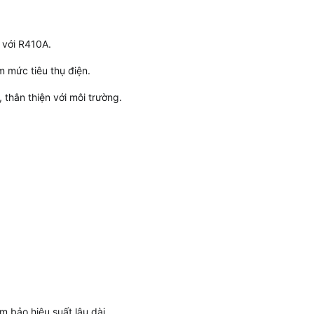
 với R410A.
m mức tiêu thụ điện.
thân thiện với môi trường.
 bảo hiệu suất lâu dài.