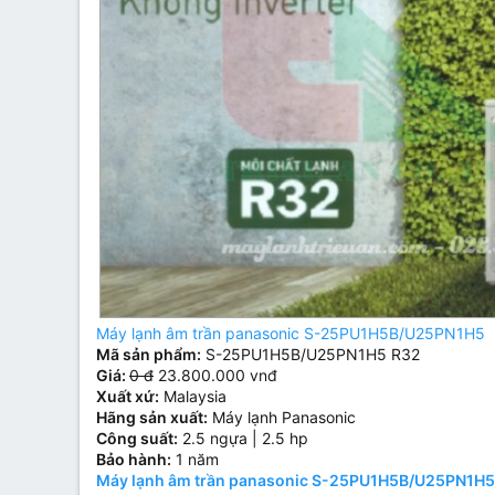
Máy lạnh âm trần panasonic S-25PU1H5B/U25PN1H5
Mã sản phẩm:
S-25PU1H5B/U25PN1H5 R32
Giá:
0 đ
23.800.000 vnđ
Xuất xứ:
Malaysia
Hãng sản xuất:
Máy lạnh Panasonic
Công suất:
2.5 ngựa | 2.5 hp
Bảo hành:
1 năm
Máy lạnh âm trần panasonic S-25PU1H5B/U25PN1H5