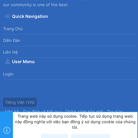
our community is one of the best.
Quick Navigation
Trang Chủ
Diễn Đàn
Liên Hệ
User Menu
Login
Tiếng Việt (VN)
Liên hệ
Quy định và Nội quy
Chính sách bảo mật
Trợ giúp
Trang web này sử dụng cookie. Tiếp tục sử dụng trang web
Trang chủ
R
này đồng nghĩa với việc bạn đồng ý sử dụng cookie của chúng
S
tôi.
S
®
Community platform by XenForo
© 2010-2026 XenForo Ltd.
|
Style