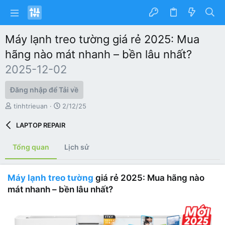
Máy lạnh treo tường giá rẻ 2025: Mua
hãng nào mát nhanh – bền lâu nhất?
2025-12-02
Đăng nhập để Tải về
T
C
tinhtrieuan
2/12/25
á
r
c
e
LAPTOP REPAIR
g
a
i
t
Tổng quan
Lịch sử
ả
i
o
n
Máy lạnh treo tường
giá rẻ 2025: Mua hãng nào
d
a
mát nhanh – bền lâu nhất?
t
e