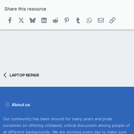
Share this resource
Facebook
X
Bluesky
LinkedIn
Reddit
Pinterest
Tumblr
WhatsApp
Email
Link
LAPTOP REPAIR
About us
Our community has been around for many years and pride
ourselves on offering unbiased, critical discussion among people of
all different backgrounds. We are working every day to make sure