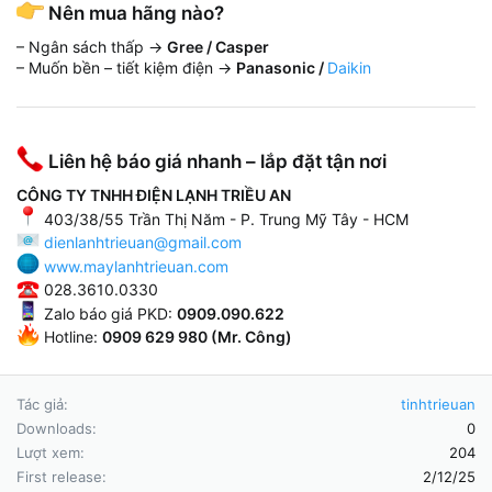
Nên mua hãng nào?
– Ngân sách thấp →
Gree / Casper
– Muốn bền – tiết kiệm điện →
Panasonic /
Daikin
Liên hệ báo giá nhanh – lắp đặt tận nơi
CÔNG TY TNHH ĐIỆN LẠNH TRIỀU AN
403/38/55 Trần Thị Năm - P. Trung Mỹ Tây - HCM
dienlanhtrieuan@gmail.com
www.maylanhtrieuan.com
028.3610.0330
Zalo báo giá PKD:
0909.090.622
Hotline:
0909 629 980 (Mr. Công)
Tác giả
tinhtrieuan
Downloads
0
Lượt xem
204
First release
2/12/25