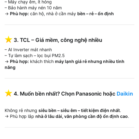
– Máy chạy êm, ít hỏng
– Bảo hành máy nén 10 năm
→
Phù hợp:
căn hộ, nhà ở cần máy
bền – rẻ – ổn định
3. TCL – Giá mềm, công nghệ nhiều
– AI Inverter mát nhanh
– Tự làm sạch – lọc bụi PM2.5
→
Phù hợp:
khách thích
máy lạnh giá rẻ nhưng nhiều tính
năng
4. Muốn bền nhất? Chọn Panasonic hoặc
Daikin
Không rẻ nhưng
siêu bền – siêu êm – tiết kiệm điện nhất
.
→ Phù hợp lắp
nhà ở lâu dài, văn phòng cần độ ổn định cao
.