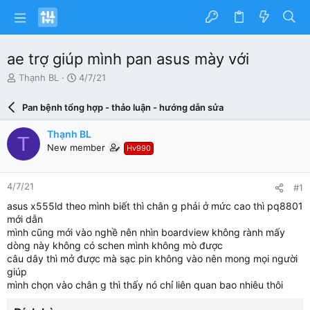
ae trợ giúp mình pan asus mày với
N
N
Thạnh BL
4/7/21
g
g
ư
à
Pan bệnh tổng hợp - thảo luận - hướng dẫn sửa
ờ
y
i
g
Thạnh BL
T
k
ử
New member
Hv990
h
i
ở
i
4/7/21
#1
t
ạ
asus x555ld theo mình biết thì chân g phải ở mức cao thì pq8801
o
mới dẫn
mình cũng mới vào nghề nên nhìn boardview không rành mấy
dòng này không có schen mình không mò được
câu dây thì mở được mà sạc pin không vào nên mong mọi người
giúp
mình chọn vào chân g thì thấy nó chỉ liên quan bao nhiêu thôi