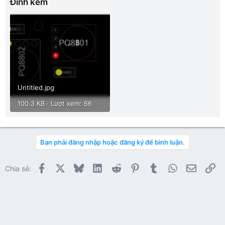
Đính kèm
Untitled.jpg
100.3 KB · Lượt xem: 66
Bạn phải đăng nhập hoặc đăng ký để bình luận.
Facebook
X
Bluesky
LinkedIn
Reddit
Pinterest
Tumblr
WhatsApp
Email
Li
Chia sẻ: