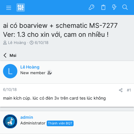
ai có boarview + schematic MS-7277
Ver: 1.3 cho xin với, cam on nhiều !
N
N
Lê Hoàng
6/10/18
g
g
ư
à
Msi
ờ
y
i
g
Lê Hoàng
L
k
ử
New member
h
i
ở
i
6/10/18
#1
t
ạ
main kích cúp. lúc có đèn 3v trên card tes lúc không
o
admin
Administrator
Thành viên BQT