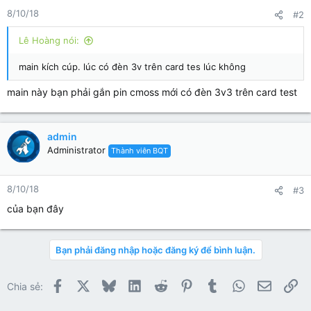
8/10/18
#2
Lê Hoàng nói:
main kích cúp. lúc có đèn 3v trên card tes lúc không
main này bạn phải gắn pin cmoss mới có đèn 3v3 trên card test
admin
Administrator
Thành viên BQT
8/10/18
#3
của bạn đây
Bạn phải đăng nhập hoặc đăng ký để bình luận.
Facebook
X
Bluesky
LinkedIn
Reddit
Pinterest
Tumblr
WhatsApp
Email
Li
Chia sẻ: