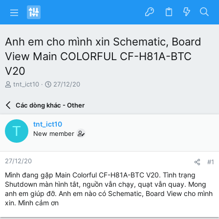
Anh em cho mình xin Schematic, Board
View Main COLORFUL CF-H81A-BTC
V20
N
N
tnt_ict10
27/12/20
g
g
ư
à
Các dòng khác - Other
ờ
y
i
g
tnt_ict10
T
k
ử
New member
h
i
ở
i
27/12/20
#1
t
ạ
Mình đang gặp Main Colorful CF-H81A-BTC V20. Tình trạng
o
Shutdown màn hình tắt, nguồn vẫn chạy, quạt vẫn quay. Mong
anh em giúp đỡ. Anh em nào có Schematic, Board View cho mình
xin. Mình cảm ơn