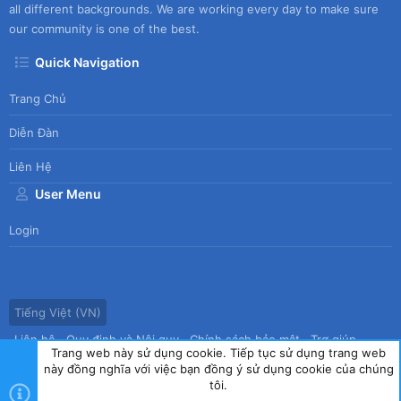
all different backgrounds. We are working every day to make sure
our community is one of the best.
Quick Navigation
Trang Chủ
Diễn Đàn
Liên Hệ
User Menu
Login
Tiếng Việt (VN)
Liên hệ
Quy định và Nội quy
Chính sách bảo mật
Trợ giúp
Trang web này sử dụng cookie. Tiếp tục sử dụng trang web
Trang chủ
R
này đồng nghĩa với việc bạn đồng ý sử dụng cookie của chúng
S
tôi.
S