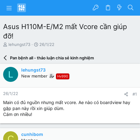
Asus H110M-E/M2 mất Vcore cần giúp
đỡ!
N
N
lehungst73
26/1/22
g
g
ư
à
Pan bệnh all - thảo luận chia sẻ kinh nghiệm
ờ
y
i
g
lehungst73
L
k
ử
New member
Hv990
h
i
ở
i
26/1/22
#1
t
ạ
Main có đủ nguồn nhưng mất vcore. Ae nào có boardview hay
o
gặp pan này rồi xin giúp dùm.
Cám ơn nhiều!
cunhibom
C