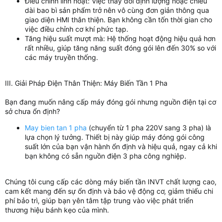
Điều chỉnh linh hoạt: Việc thay đổi định lượng hoặc chiều
dài bao bì sản phẩm trở nên vô cùng đơn giản thông qua
giao diện HMI thân thiện. Bạn không cần tốn thời gian cho
việc điều chỉnh cơ khí phức tạp.
Tăng hiệu suất mượt mà: Hệ thống hoạt động hiệu quả hơn
rất nhiều, giúp tăng năng suất đóng gói lên đến 30% so với
các máy truyền thống.
III. Giải Pháp Điện Thân Thiện: Máy Biến Tần 1 Pha
Bạn đang muốn nâng cấp máy đóng gói nhưng nguồn điện tại cơ
sở chưa ổn định?
May bien tan 1 pha
(chuyển từ 1 pha 220V sang 3 pha) là
lựa chọn lý tưởng. Thiết bị này giúp máy đóng gói công
suất lớn của bạn vận hành ổn định và hiệu quả, ngay cả khi
bạn không có sẵn nguồn điện 3 pha công nghiệp.
Chúng tôi cung cấp các dòng máy biến tần INVT chất lượng cao,
cam kết mang đến sự ổn định và bảo vệ động cơ, giảm thiểu chi
phí bảo trì, giúp bạn yên tâm tập trung vào việc phát triển
thương hiệu bánh kẹo của mình.