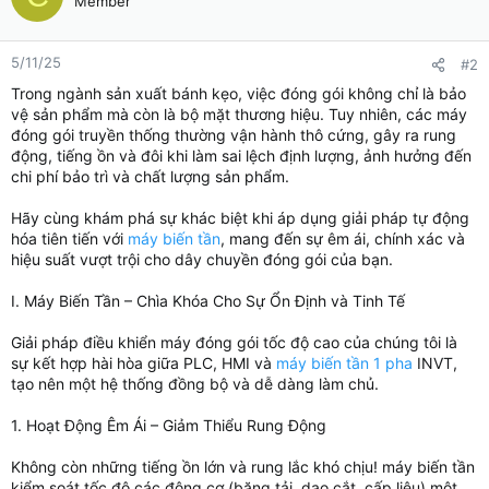
Member
5/11/25
#2
Trong ngành sản xuất bánh kẹo, việc đóng gói không chỉ là bảo
vệ sản phẩm mà còn là bộ mặt thương hiệu. Tuy nhiên, các máy
đóng gói truyền thống thường vận hành thô cứng, gây ra rung
động, tiếng ồn và đôi khi làm sai lệch định lượng, ảnh hưởng đến
chi phí bảo trì và chất lượng sản phẩm.
Hãy cùng khám phá sự khác biệt khi áp dụng giải pháp tự động
hóa tiên tiến với
máy biến tần
, mang đến sự êm ái, chính xác và
hiệu suất vượt trội cho dây chuyền đóng gói của bạn.
I. Máy Biến Tần – Chìa Khóa Cho Sự Ổn Định và Tinh Tế
Giải pháp điều khiển máy đóng gói tốc độ cao của chúng tôi là
sự kết hợp hài hòa giữa PLC, HMI và
máy biến tần 1 pha
INVT,
tạo nên một hệ thống đồng bộ và dễ dàng làm chủ.
1. Hoạt Động Êm Ái – Giảm Thiểu Rung Động
Không còn những tiếng ồn lớn và rung lắc khó chịu! máy biến tần
kiểm soát tốc độ các động cơ (băng tải, dao cắt, cấp liệu) một