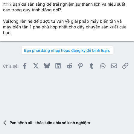
???? Bạn đã sẵn sàng để trải nghiệm sự thanh lịch và hiệu suất
cao trong quy trình đóng gói?
Vui lòng liên hệ để được tư vấn về giải pháp máy biến tần và
máy biến tần 1 pha phù hợp nhất cho dây chuyền sản xuất của
bạn.
Bạn phải đăng nhập hoặc đăng ký để bình luận.
Facebook
X
Bluesky
LinkedIn
Reddit
Pinterest
Tumblr
WhatsApp
Email
Li
Chia sẻ:
Pan bệnh all - thảo luận chia sẻ kinh nghiệm