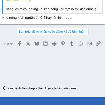
anhtu157 nói:
vâng, chưa có, nhưng khi khò nóng khu vực io thì kích được ạ
Khò nóng kích nguồn ăn 0.2 hay lên hình bạn.
Bạn phải đăng nhập hoặc đăng ký để bình luận.
Facebook
X
Bluesky
LinkedIn
Reddit
Pinterest
Tumblr
WhatsApp
Email
Li
Chia sẻ:
Pan bệnh tổng hợp - thảo luận - hướng dẫn sửa