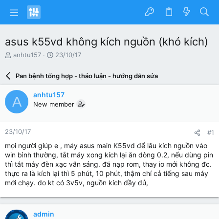
asus k55vd không kích nguồn (khó kích)
N
N
anhtu157
23/10/17
g
g
ư
à
Pan bệnh tổng hợp - thảo luận - hướng dẫn sửa
ờ
y
i
g
anhtu157
A
k
ử
New member
h
i
ở
i
23/10/17
#1
t
ạ
mọi người giúp e , máy asus main K55vd để lâu kích nguồn vào
o
win bình thường, tắt máy xong kích lại ăn dòng 0.2, nếu dùng pin
thì tắt máy đèn xạc vẫn sáng. đã nạp rom, thay io mới không đc.
thực ra là kích lại thì 5 phút, 10 phút, thậm chí cả tiếng sau máy
mới chạy. đo kt có 3v5v, nguồn kích đầy đủ,
admin