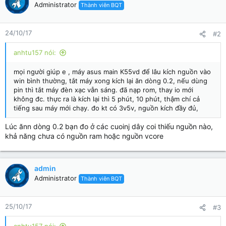
Administrator
Thành viên BQT
24/10/17
#2
anhtu157 nói:
mọi người giúp e , máy asus main K55vd để lâu kích nguồn vào
win bình thường, tắt máy xong kích lại ăn dòng 0.2, nếu dùng
pin thì tắt máy đèn xạc vẫn sáng. đã nạp rom, thay io mới
không đc. thực ra là kích lại thì 5 phút, 10 phút, thậm chí cả
tiếng sau máy mới chạy. đo kt có 3v5v, nguồn kích đầy đủ,
Lúc ănn dòng 0.2 bạn đo ở các cuoinj dây coi thiếu nguồn nào,
khả năng chưa có nguồn ram hoặc nguồn vcore
admin
Administrator
Thành viên BQT
25/10/17
#3