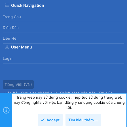
Quick Navigation
Trang Chủ
Diễn Đàn
Liên Hệ
User Menu
Login
Tiếng Việt (VN)
Liên hệ
Quy định và Nội quy
Chính sách bảo mật
Trợ giúp
Trang web này sử dụng cookie. Tiếp tục sử dụng trang web
Trang chủ
R
này đồng nghĩa với việc bạn đồng ý sử dụng cookie của chúng
S
tôi.
S
®
Community platform by XenForo
© 2010-2026 XenForo Ltd.
|
Style
Accept
Tìm hiểu thêm.…
by ThemeHouse
copyright by Tin học Thế hệ mới
Top
Dưới