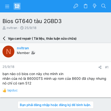
Bios GT640 tàu 2GBD3
N
N
nvltran
25/9/18
g
g
ư
à
Vga card repair ( Tài liệu, thảo luận sửa chữa)
ờ
y
i
g
nvltran
N
k
ử
Member
h
i
ở
i
25/9/18
#1
t
ạ
bạn nào có bios con này cho mình xin
o
nhân của nó là 8600GTS mình up rom của 8600 đã chạy nhưng
nó chỉ có ram 512
lapduc
R
e
a
Bạn phải đăng nhập hoặc đăng ký để bình luận.
c
t