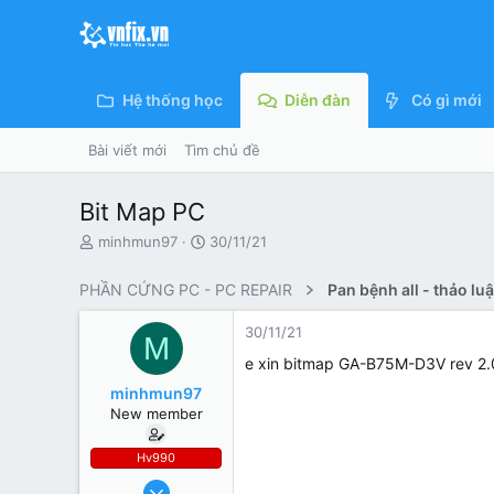
Hệ thống học
Diễn đàn
Có gì mới
Bài viết mới
Tìm chủ đề
Bit Map PC
N
N
minhmun97
30/11/21
g
g
ư
à
PHẦN CỨNG PC - PC REPAIR
ờ
y
i
g
30/11/21
M
k
ử
h
i
e xin bitmap GA-B75M-D3V rev 2.
ở
minhmun97
i
New member
t
ạ
o
Hv990
30/11/21