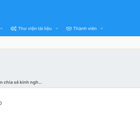
Thư viện tài liệu
Thành viên
Pan bệnh all - thảo luận chia sẻ kinh nghiệm
0