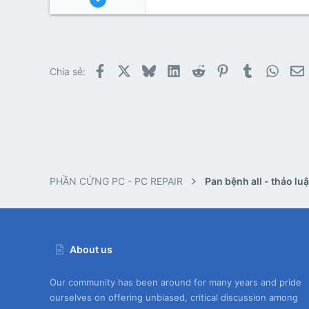
1
0
3
Facebook
X
Bluesky
LinkedIn
Reddit
Pinterest
Tumblr
Whats
E
Chia sẻ:
PHẦN CỨNG PC - PC REPAIR
About us
Our community has been around for many years and pride
ourselves on offering unbiased, critical discussion among