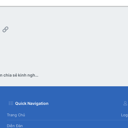
App
mail
Link
Pan bệnh all - thảo luận chia sẻ kinh nghiệm
Quick Navigation
Trang Chủ
Log
Diễn Đàn