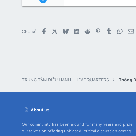
1,455
825
113
Facebook
X
Bluesky
LinkedIn
Reddit
Pinterest
Tumblr
Whats
E
Chia sẻ:
TRUNG TÂM ĐIỀU HÀNH - HEADQUARTERS
Thông Bá
About us
Our community has been around for many years and pride
ourselves on offering unbiased, critical discussion among