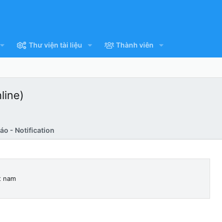
Thư viện tài liệu
Thành viên
line)
o - Notification
t nam