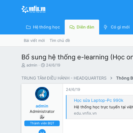
Hệ thống học
Diễn đàn
Có gì mới
Bài viết mới
Tìm chủ đề
Bổ sung hệ thống e-learning (Học on
N
N
admin
24/6/19
g
g
ư
à
TRUNG TÂM ĐIỀU HÀNH - HEADQUARTERS
Thông Bá
ờ
y
i
g
24/6/19
k
ử
h
i
Học sửa Laptop-Pc 990k
ở
admin
Hệ thống học trực tuyến tại việ
i
Administrator
t
edu.vnfix.vn
ạ
o
Thành viên BQT
2/4/17