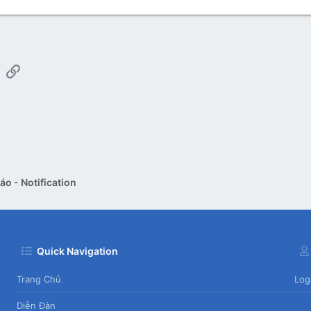
App
mail
Link
o - Notification
Quick Navigation
Trang Chủ
Log
Diễn Đàn