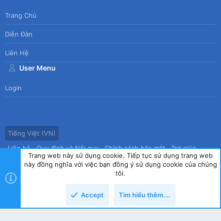
Trang Chủ
Diễn Đàn
Liên Hệ
User Menu
Login
Tiếng Việt (VN)
Liên hệ
Quy định và Nội quy
Chính sách bảo mật
Trợ giúp
Trang web này sử dụng cookie. Tiếp tục sử dụng trang web
Trang chủ
R
này đồng nghĩa với việc bạn đồng ý sử dụng cookie của chúng
S
tôi.
S
®
Community platform by XenForo
© 2010-2026 XenForo Ltd.
|
Style
Accept
Tìm hiểu thêm.…
by ThemeHouse
copyright by Tin học Thế hệ mới
Top
Dưới