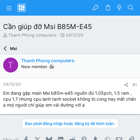
Cần giúp đỡ Msi B85M-E45
N
N
Thanh Phong computers
24/12/20
g
g
ư
à
Msi
ờ
y
i
g
Thanh Phong computers
T
k
ử
New member
h
i
ở
i
24/12/20
#1
t
ạ
Em đang gặp main Msi b85m-e45 nguồn đủ 1.05pch, 1.5 ram ,
o
cpu 1.7 nhưng cpu lạnh tanh socket không bị cong hay mất chân
ạ mọi người chỉ giúp em vài đường với ạ
Bạn phải đăng nhập hoặc đăng ký để bình luận.
Facebook
X
Bluesky
LinkedIn
Reddit
Pinterest
Tumblr
WhatsApp
Email
Li
Chia sẻ: